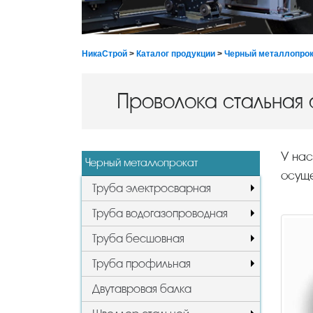
НикаСтрой
>
Каталог продукции
>
Черный металлопрок
Проволока стальная 
У нас
Черный металлопрокат
осуще
Труба электросварная
Труба водогазопроводная
Труба бесшовная
Труба профильная
Двутавровая балка