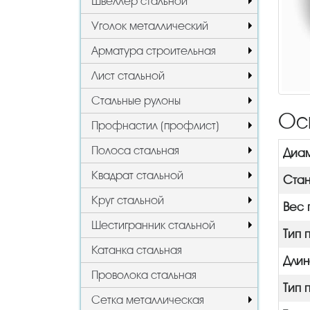
Швеллер стальной
Уголок металлический
Арматура строительная
Лист стальной
Стальные рулоны
Ос
Профнастил (профлист)
Полоса стальная
Диам
Квадрат стальной
Стан
Круг стальной
Вес 
Шестигранник стальной
Тип 
Катанка стальная
Длин
Проволока стальная
Тип 
Сетка металлическая