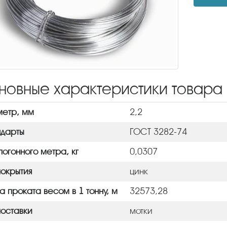
новные характеристики товара
етр, мм
2,2
дарты
ГОСТ 3282-74
погонного метра, кг
0,0307
покрытия
цинк
а проката весом в 1 тонну, м
32573,28
поставки
мотки