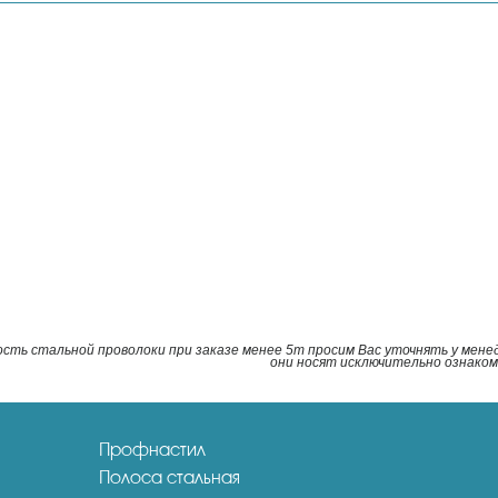
ость стальной проволоки при заказе менее 5т просим Вас уточнять у мен
они носят исключительно ознако
Профнастил
Полоса стальная