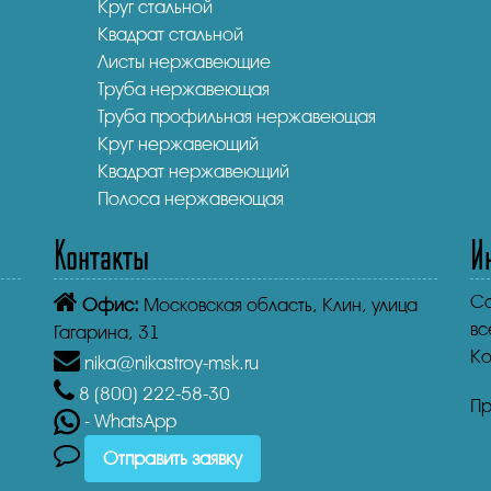
Круг стальной
Квадрат стальной
Листы нержавеющие
Труба нержавеющая
Труба профильная нержавеющая
Круг нержавеющий
Квадрат нержавеющий
Полоса нержавеющая
Контакты
И
Co
Офис:
Московская область, Клин, улица
вс
Гагарина, 31
Ко
nika@nikastroy-msk.ru
8 (800)
222-58-30
Пр
- WhatsApp
Отправить заявку