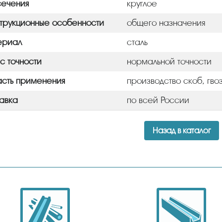
сечения
круглое
трукционные особенности
общего назначения
ериал
сталь
с точности
нормальной точности
сть применения
производство скоб, гво
авка
по всей России
Назад в каталог