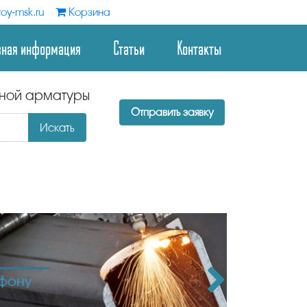
oy-msk.ru
Корзина
зная информация
Статьи
Контакты
дной арматуры
Отправить заявку
Искать