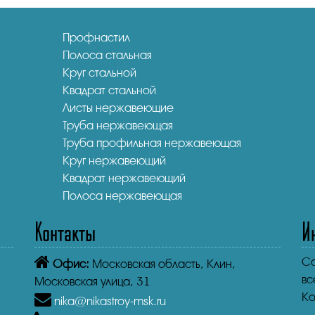
Профнастил
Полоса стальная
Круг стальной
Квадрат стальной
Листы нержавеющие
Труба нержавеющая
Труба профильная нержавеющая
Круг нержавеющий
Квадрат нержавеющий
Полоса нержавеющая
Контакты
И
Co
Офис:
Московская область, Клин,
вс
Московская улица, 31
Ко
nika@nikastroy-msk.ru