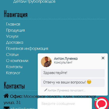
Детали трубопроводов
Навигация
Главная
Продукция
Услуги
Доставка
Полезная информация
Статьи
Антон Лученко
О компании
Консультант
Контакты
Здравствуйте!
Каталог
Отвечу на ваши вопросы!
Контакты
Антон Лученко
печатает...
Офис:
Московская область, Клин, Московская
улица, 31
Введите сообщение