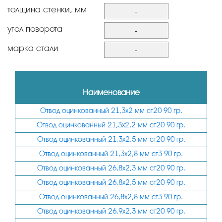
21,3
толщина стенки, мм
-
26,8
2,2
угол поворота
-
26,9
2,5
45
марка стали
-
33,5
2,8
60
ст3
33,7
2,3
90
ст20
Наименование
38
2,9
42,3
Отвод оцинкованный 21,3х2 мм ст20 90 гр.
2,6
Отвод оцинкованный 21,3х2,2 мм ст20 90 гр.
42,4
2
Отвод оцинкованный 21,3х2,5 мм ст20 90 гр.
45
3,5
Отвод оцинкованный 21,3х2,8 мм ст3 90 гр.
48
3,6
Отвод оцинкованный 26,8х2,3 мм ст20 90 гр.
48,3
3
Отвод оцинкованный 26,8х2,5 мм ст20 90 гр.
57
3,2
Отвод оцинкованный 26,8х2,8 мм ст3 90 гр.
60,3
Отвод оцинкованный 26,9х2,3 мм ст20 90 гр.
4