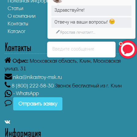
Полезная информация
Статьи
Здравствуйте!
О компании
Отвечу на ваши вопросы!
Контакты
Каталог
Ярослав
печатает...
Контакты
Введите сообщение
Офис:
Московская область, Клин, Московская
улица, 31
nika@nikastroy-msk.ru
8 (800)
222-58-30
Звонок бесплатный из г. Клин
- WhatsApp
Отправить заявку
Информация