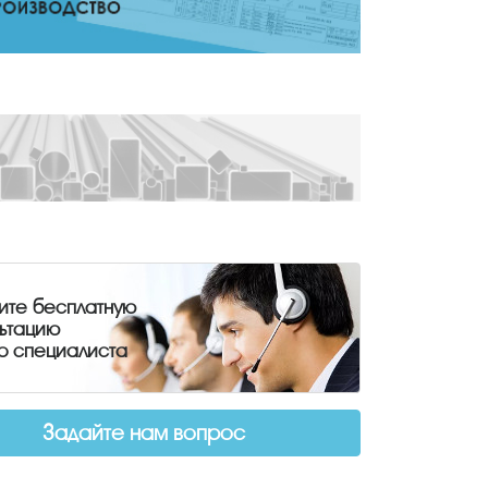
ите бесплатную
льтацию
о специалиста
Задайте нам вопрос