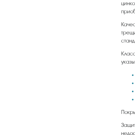
цинко
приоб
Качество покрытия должно соответствовать требованиям, изложенным в ГОСТ 14918-80 – не иметь
трещи
станд
Клас
указы
Покр
Защита цинком надежна, но при эксплуатации в среде с повышенной влажностью часто оказывается
недос