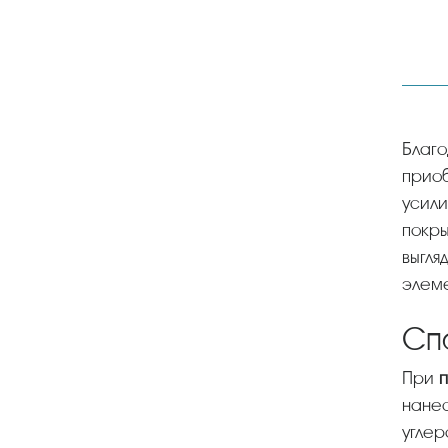
Благ
приоб
усили
покры
выгля
элеме
Сп
При
п
нанес
углер