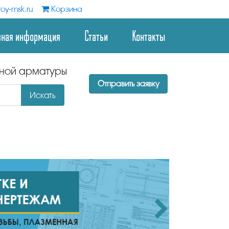
oy-msk.ru
Корзина
зная информация
Статьи
Контакты
дной арматуры
Отправить заявку
Искать