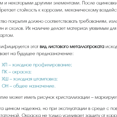
м и некоторыми другими элементами. После оцинковки 
ретает стойкость к коррозии, механическому воздейст
н и сколов. Их наличие делает материал уязвимым для
артом.
сифицируется этот
вид листового металлопроката
исход
вает на будущее предназначение:
ХП – холодное профилирование;
ПК – окраска;
ХШ – холодная штамповка;
ОН – общее назначение.
ытие может иметь рисунок кристаллизации – маркируется
таточной. Окраска не только усиливает защиту от корр