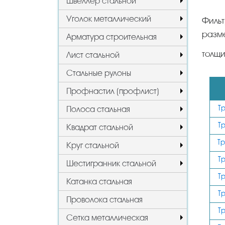
Швеллер стальной
Уголок металлический
Фильт
разм
Арматура строительная
толщи
Лист стальной
Стальные рулоны
Профнастил (профлист)
Т
Полоса стальная
Т
Квадрат стальной
Т
Круг стальной
Т
Шестигранник стальной
Т
Катанка стальная
Т
Проволока стальная
Т
Сетка металлическая