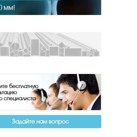
ите бесплатную
льтацию
о специалиста
Задайте нам вопрос