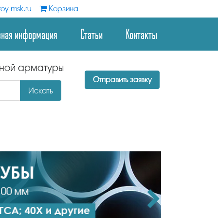
oy-msk.ru
Корзина
зная информация
Статьи
Контакты
дной арматуры
Отправить заявку
Искать