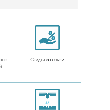
 нас
Скидки за объем
й