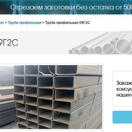
ат
>
Труба профильная
> Труба профильная 09Г2С
09Г2С
Закаж
консу
нашег