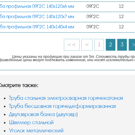
уба профильная 09Г2С 140х120х6 мм
09Г2С
12
уба профильная 09Г2С 140х120х7 мм
09Г2С
12
уба профильная 09Г2С 140х140х4 мм
09Г2С
12
<<
<
1
2
3
Цены указаны на продукцию при заказе от 5т. Стоимость трубы при
риведённые цены могут подлежать изменению, они носят исключительно 
мотрите также:
Труба стальная электросварная горячекатаная
Труба бесшовная горячедеформированная
Двутавровая балка (двутавр)
Швеллер стальной
Уголок металлический